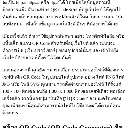
จะเป็น http:// https:// หรือ ftp:// ได้ โดยเมื่อใส่ข้อมูลตามที่
วิธีใช้ บริการเช็คไอพี (Check IP Address) บน
ต้องการแล้ว มันจะสร้าง QR Code ของ ที่อยู่เว็บไซต์ ให้คุณได้
เว็บไซต์ Thaiware.com
ทันที และถ้าหากคุณต้องการเปลี่ยนลิงค์ใหม่ ก็สามารถกด "ปุ่ม
ลบทั้งหมด" เพื่อล้างข้อมูล และใส่ลิงค์ อื่นๆ ที่ต้องการได้เลย
วิธีใช้ บริการเช็คโดเมน (Check Domain) บน
เมื่อเสร็จแล้ว ถ้าเราใช้อุปกรณ์พกพา อย่าง โทรศัพท์มือถือ หรือ
เว็บไซต์ Thaiware.com
แท็บเล็ต สแกน QR Code สำหรับที่อยู่เว็บไซต์ แล้ว ระบบจะ
ทำการเปิด {เว็บเบราว์เซอร์} ของอุปกรณ์นั้นๆ และเข้าไปยัง
วิธีใช้ บริการนาฬิกานับถอยหลังออนไลน์
เว็บไซต์ดังกล่าว ที่ตั้งค่าไว้โดยทันที
(Online Countdown Clock) บนเว็บไซต์
Thaiware.com
และนอกจากนี้ คุณยังสามารถเลือก ประเภทของไฟล์ที่ต้องการ
เซฟบันทึก QR Code ในรูปแบบไฟล์รูปภาพ อย่าง ไฟล์ PNG ไฟล์
วิธีใช้ บริการนาฬิกาจับเวลาออนไลน์ (Online
JPG หรือ ไฟล์ SVG คุณสามารถตั้งค่าขนาดของไฟล์ ได้ตั้งแต่
Stopwatch) บนเว็บไซต์ Thaiware.com
100 x 100 พิกเซล จนถึง 1,000 x 1,000 พิกเซล เลยทีเดียว พอเลือก
เสร็จแล้ว จากนั้นกดปุ่ม "บันทึกรูป QR Code" ลงบนเครื่องของ
คุณ เพียงเท่านี้คุณก็สามารถนำไฟล์ไปใช้งานต่อได้ตามที่คุณ
วิธีใช้ บริการเช็คความเร็วเน็ต (Speedtest) บน
เว็บไซต์ Thaiware.com
ต้องการ
สร้าง QR Code (QR Code Generator) คือ