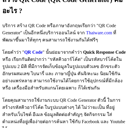
วิธีใช้ บริการสุ่มตัวเลข (Random Number
อะไร ?
Generator) บนเว็บไซต์ Thaiware.com
บริการ สร้าง QR Code หรือภาษาอังกฤษเรียกว่า "QR Code
วิธีใช้ บริการระบบแปลงตัวเลข (Number
Generator" เป็นอีกหนึ่งบริการออนไลน์ จาก
Thaiware.com
ที่
Converter) บนเว็บไซต์ Thaiware.com
พัฒนาขึ้นมาให้ทุกๆ คนสามารถใช้งานกันได้ฟรีๆ
โดยคำว่า "
QR Code
" นั้นย่อมาจากคำว่า
Quick Response Code
หรือ เรียกกันติดปากว่า "รหัสคิวอาร์โค้ด" เป็นรหัสบาร์โค้ดใน
รูปแบบ 2 มิติ ที่มีการจัดเก็บข้อมูลในรูปแบบตัวเลข อักขระตัว
อักษรผสมเลข ไบนารี่ และ ภาษาญี่ปุ่น คันจิ/คะนะ นิยมใช้กัน
อย่างแพร่หลาย สามารถใช้งานได้โดยการใช้อุปกรณ์ที่มีกล้อง
หรือ เครื่องมือสำหรับสแกนโดยเฉพาะ ก็ได้เช่นกัน
โดยคุณสามารถใช้งานระบบ QR Code Generator ตัวนี้ ในการ
สร้างรหัสคิวอาร์โค้ด ในรูปแบบต่างๆ ได้ ไม่ว่าจะเป็น ที่อยู่
สำหรับเว็บไซต์ อีเมล ข้อมูลติดต่อสำคัญๆ จัดกิจกรรม ใส่
ตำแหน่งที่อยู่เพื่อง่ายต่อการค้นหา ใช้กับ Facebook และ Youtube